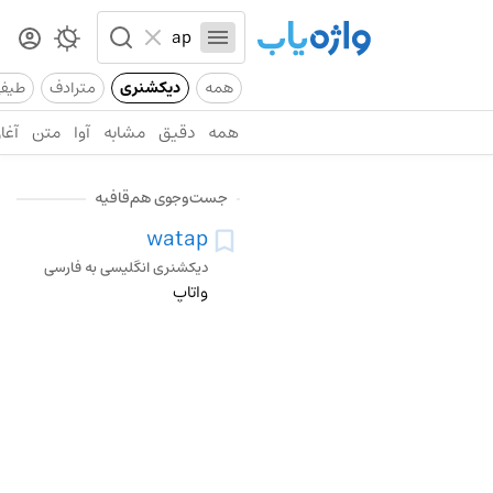
همه
دیکشنری
مترادف
طیف
همه
دقیق
مشابه
آوا
متن
آغاز
جست‌وجوی هم‌قافیه
watap
دیکشنری انگلیسی به فارسی
واتاپ