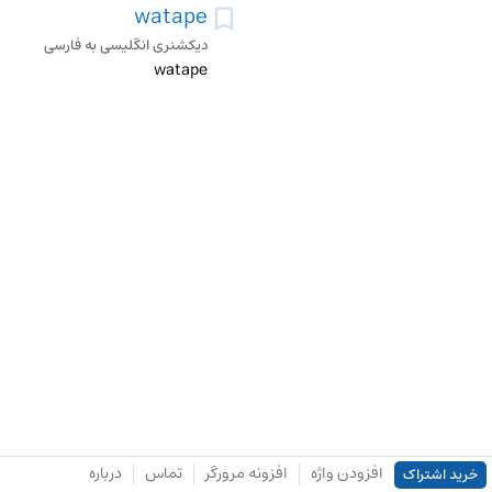
watape
دیکشنری انگلیسی به فارسی
watape
افزودن واژه
افزونه مرورگر
تماس
درباره
خرید اشتراک