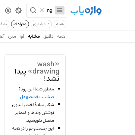
همه
دیکشنری
مترادف
طیف
همه
دقیق
مشابه
آوا
متن
آغا
«wash
drawing»
پیدا
نشد!
منظور شما این بود؟
صشسا یقشصهدل
شکل سادهٔ لغت را بدون
نوشتن وندها و ضمایر
متصل بنویسید.
این جست‌وجو را در همه