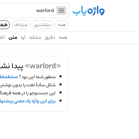
همه
دیکشنری
مترادف
طیف
همه
دقیق
مشابه
آوا
متن
آغاز
«warlord»
پیدا نشد
منظور شما این بود؟
صشقمخق
شکل سادهٔ لغت را بدون نوشتن
این جست‌وجو را در همه فرهنگ‌
برای این واژه یک معنی پیشنها