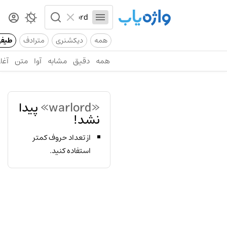
همه
دیکشنری
مترادف
طیف
همه
دقیق
مشابه
آوا
متن
آغاز
«warlord»
پیدا
نشد!
از تعداد حروف کمتر
استفاده کنید.