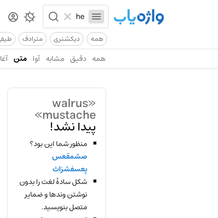
همه
دیکشنری
مترادف
طیف
همه
دقیق
مشابه
آوا
متن
آغاز
«walrus
mustache»
پیدا نشد!
منظور شما این بود؟
صشمقعس
پعسفشزاث
شکل سادهٔ لغت را بدون
نوشتن وندها و ضمایر
متصل بنویسید.