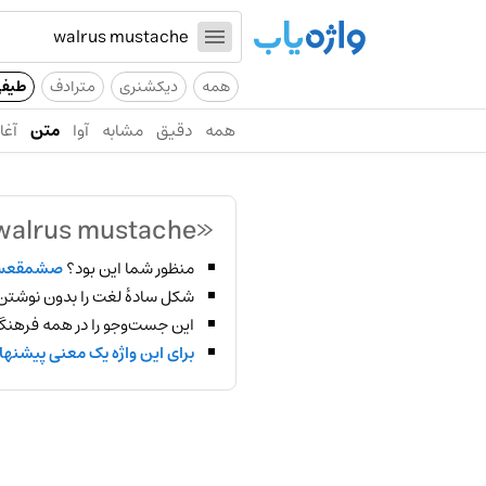
همه
دیکشنری
مترادف
طیف
همه
دقیق
مشابه
آوا
متن
آغاز
«walrus mustache»
منظور شما این بود؟
صشمقعس
شکل سادهٔ لغت را بدون نوشتن
این جست‌وجو را در همه فرهنگ‌
برای این واژه یک معنی پیشنها