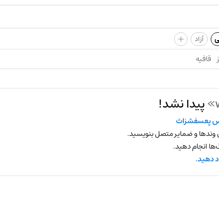
+
ی
آزاد
قافیه
پیدا نشد!
 پعسفشزاث
 وندها و ضمایر متصل بنویسید.
ها انجام دهید.
د دهید.