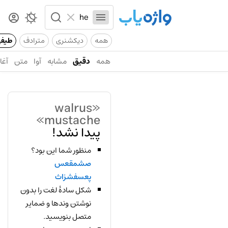
همه
دیکشنری
مترادف
طیف
همه
دقیق
مشابه
آوا
متن
آغاز
«walrus
mustache»
پیدا نشد!
منظور شما این بود؟
صشمقعس
پعسفشزاث
شکل سادهٔ لغت را بدون
نوشتن وندها و ضمایر
متصل بنویسید.