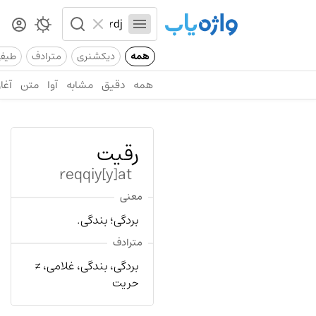
همه
دیکشنری
مترادف
طیف
همه
دقیق
مشابه
آوا
متن
آغاز
رقیت
reqqiy[y]at
معنی
بردگی؛ بندگی.
مترادف
بردگی، بندگی، غلامی، ≠
حریت