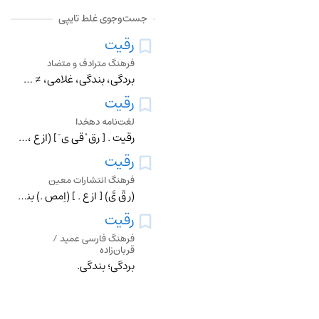
جست‌وجوی غلط تایپی
رقیت
فرهنگ مترادف و متضاد
بردگی، بندگی، غلامی، ≠ حریت
رقیت
لغت‌نامه دهخدا
رقیت . [ رِق ْ قی ی َ ] (از ع ، اِمص ) بندگی و غلامی و عبودیت . (ناظم الاطباء). بندگی کردن و غلامی نمودن . (غیاث اللغات ). بندگی . غلامی . عبودیت . در عربی بدین
رقیت
فرهنگ انتشارات معین
(رِ قّ یَّ) [ ازع . ] (اِمص .) بندگی ، غلامی .
رقیت
فرهنگ فارسی عمید /
قربان‌زاده
بردگی؛ بندگی.