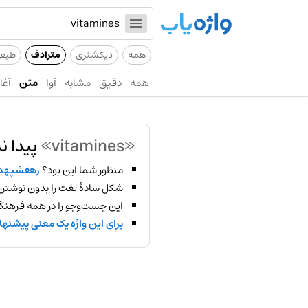
همه
دیکشنری
مترادف
طیف
همه
دقیق
مشابه
آوا
متن
آغاز
«vitamines»
پیدا ن
منظور شما این بود؟
رهفشپهد
شکل سادهٔ لغت را بدون نوشتن
این جست‌وجو را در همه فرهنگ‌
برای این واژه یک معنی پیشنها