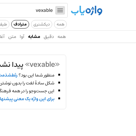
همه
دیکشنری
مترادف
طیف
همه
دقیق
مشابه
آوا
متن
آغا
«vexable»
پیدا نشد
منظور شما این بود؟
رثطشذمث
شکل سادهٔ لغت را بدون نوشتن
این جست‌وجو را در همه فرهنگ‌
برای این واژه یک معنی پیشنها