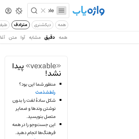
همه
دیکشنری
مترادف
طیف
همه
دقیق
مشابه
آوا
متن
آغاز
«vexable»
پیدا
نشد!
منظور شما این بود؟
رثطشذمث
شکل سادهٔ لغت را بدون
نوشتن وندها و ضمایر
متصل بنویسید.
این جست‌وجو را در همه
فرهنگ‌ها انجام دهید.