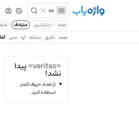
همه
دیکشنری
مترادف
طیف
همه
دقیق
مشابه
آوا
متن
آغاز
«veritas»
پیدا
نشد!
از تعداد حروف کمتر
استفاده کنید.