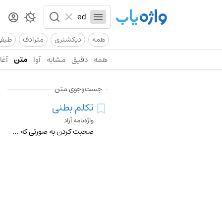
همه
دیکشنری
مترادف
طیف
همه
دقیق
مشابه
آوا
متن
آغاز
جست‌وجوی متن
تکلم بطنی
واژه‌نامه آزاد
صحبت کردن به صورتی که لب ها تکان نخورند و یا صحبت کردن به جای عروسک های کارتونی ventriloquize