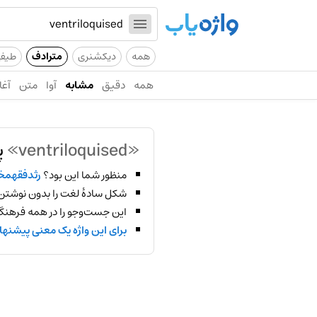
همه
دیکشنری
مترادف
طیف
همه
دقیق
مشابه
آوا
متن
آغا
«ventriloquised»
پ
منظور شما این بود؟
رثدفقهم
شکل سادهٔ لغت را بدون نوشتن
این جست‌وجو را در همه فرهنگ‌
برای این واژه یک معنی پیشنها