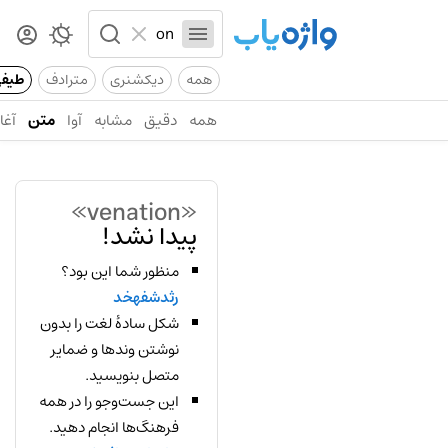
همه
دیکشنری
مترادف
طیف
همه
دقیق
مشابه
آوا
متن
آغاز
«venation»
پیدا نشد!
منظور شما این بود؟
رثدشفهخد
شکل سادهٔ لغت را بدون
نوشتن وندها و ضمایر
متصل بنویسید.
این جست‌وجو را در همه
فرهنگ‌ها انجام دهید.