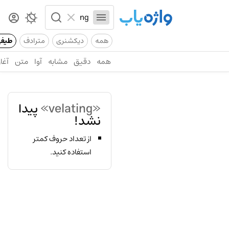
همه
دیکشنری
مترادف
طیف
همه
دقیق
مشابه
آوا
متن
آغاز
«velating»
پیدا
نشد!
از تعداد حروف کمتر
استفاده کنید.