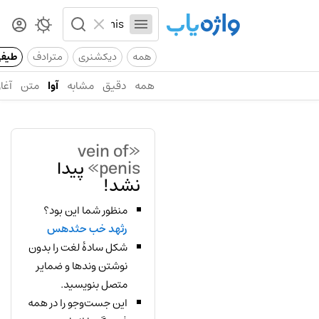
همه
دیکشنری
مترادف
طیف
همه
دقیق
مشابه
آوا
متن
آغاز
«vein of
penis»
پیدا
نشد!
منظور شما این بود؟
رثهد خب حثدهس
شکل سادهٔ لغت را بدون
نوشتن وندها و ضمایر
متصل بنویسید.
این جست‌وجو را در همه