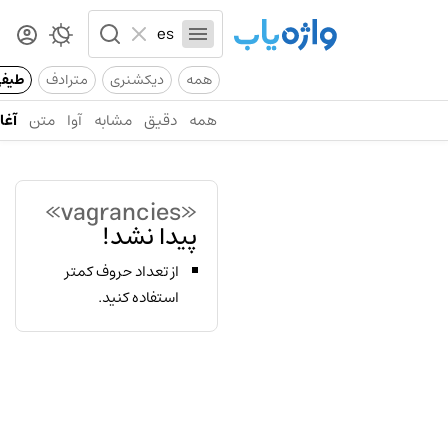
همه
دیکشنری
مترادف
طیف
همه
دقیق
مشابه
آوا
متن
آغاز
«vagrancies»
پیدا نشد!
از تعداد حروف کمتر
استفاده کنید.