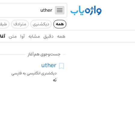
همه
دیکشنری
مترادف
طیف
همه
دقیق
مشابه
آوا
متن
آغاز
جست‌وجوی هم‌آغاز
uther
دیکشنری انگلیسی به فارسی
ئه