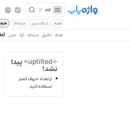
همه
دیکشنری
مترادف
طیف
همه
دقیق
مشابه
آوا
متن
آغاز
«uptilted»
پیدا
نشد!
از تعداد حروف کمتر
استفاده کنید.