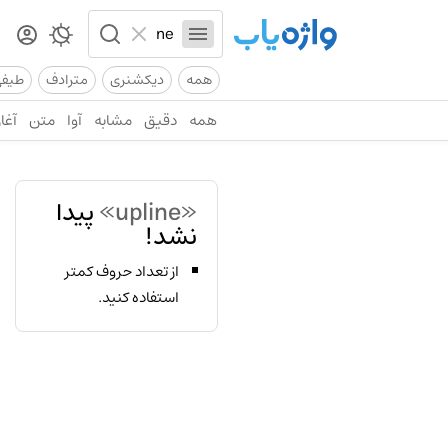
همه
دیکشنری
مترادف
طیف
همه
دقیق
مشابه
آوا
متن
آغاز
«upline»
پیدا
نشد!
از تعداد حروف کمتر
استفاده کنید.