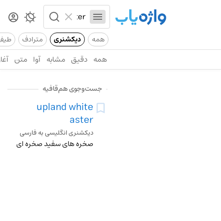
همه
دیکشنری
مترادف
طیف
همه
دقیق
مشابه
آوا
متن
آغاز
جست‌وجوی هم‌قافیه
upland white
aster
دیکشنری انگلیسی به فارسی
صخره های سفید صخره ای