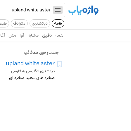
همه
دیکشنری
مترادف
طیف
همه
دقیق
مشابه
آوا
متن
آغاز
جست‌وجوی هم‌قافیه
upland white aster
دیکشنری انگلیسی به فارسی
صخره های سفید صخره ای