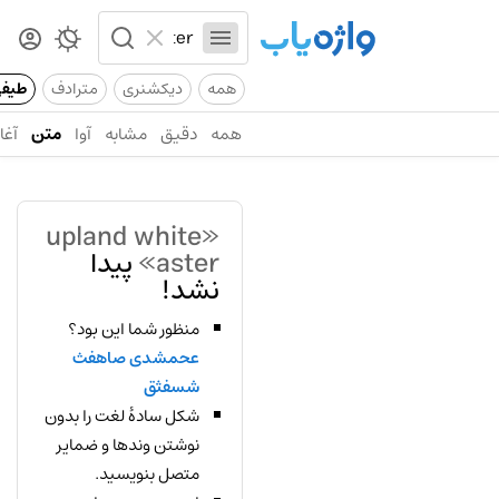
همه
دیکشنری
مترادف
طیف
همه
دقیق
مشابه
آوا
متن
آغاز
«upland white
aster»
پیدا
نشد!
منظور شما این بود؟
عحمشدی صاهفث
شسفثق
شکل سادهٔ لغت را بدون
نوشتن وندها و ضمایر
متصل بنویسید.