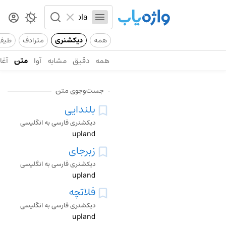
همه
دیکشنری
مترادف
طیف
همه
دقیق
مشابه
آوا
متن
آغاز
جست‌وجوی متن
بلندایی
دیکشنری فارسی به انگلیسی
upland
زبرجای
دیکشنری فارسی به انگلیسی
upland
فلاتچه
دیکشنری فارسی به انگلیسی
upland