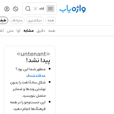
همه
دیکشنری
مترادف
طیف
همه
دقیق
مشابه
آوا
متن
آغا
«untenant»
پیدا نشد!
منظور شما این بود؟
عدفثدشدف
شکل سادهٔ لغت را بدون
نوشتن وندها و ضمایر
متصل بنویسید.
این جست‌وجو را در همه
فرهنگ‌ها انجام دهید.