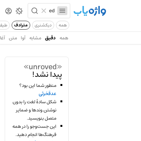
همه
دیکشنری
مترادف
طیف
همه
دقیق
مشابه
آوا
متن
آغاز
«unroved»
پیدا نشد!
منظور شما این بود؟
عدقخرثی
شکل سادهٔ لغت را بدون
نوشتن وندها و ضمایر
متصل بنویسید.
این جست‌وجو را در همه
فرهنگ‌ها انجام دهید.