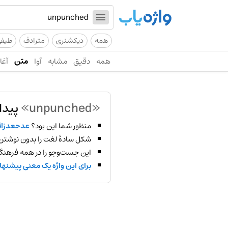
همه
دیکشنری
مترادف
طیف
همه
دقیق
مشابه
آوا
متن
آغاز
«unpunched»
پیدا
منظور شما این بود؟
عدحعدزاث
شکل سادهٔ لغت را بدون نوشتن
این جست‌وجو را در همه فرهنگ‌
برای این واژه یک معنی پیشنها