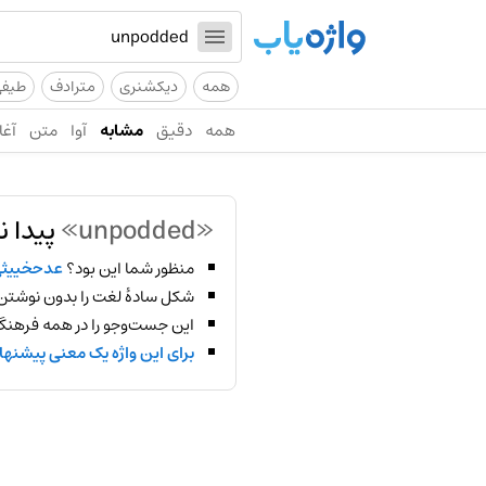
همه
دیکشنری
مترادف
طیف
همه
دقیق
مشابه
آوا
متن
آغا
«unpodded»
پیدا ن
منظور شما این بود؟
عدحخییث
شکل سادهٔ لغت را بدون نوشتن
این جست‌وجو را در همه فرهنگ‌
برای این واژه یک معنی پیشنها