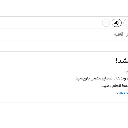
+
ی
آزاد
ز
قافیه
شد!
ی
 وندها و ضمایر متصل بنویسید.
ها انجام دهید.
د دهید.