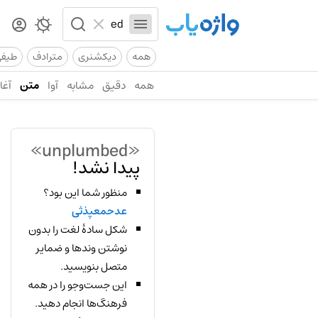
همه
دیکشنری
مترادف
طیف
همه
دقیق
مشابه
آوا
متن
آغاز
«unplumbed»
پیدا نشد!
منظور شما این بود؟
عدحمعپذثی
شکل سادهٔ لغت را بدون
نوشتن وندها و ضمایر
متصل بنویسید.
این جست‌وجو را در همه
فرهنگ‌ها انجام دهید.