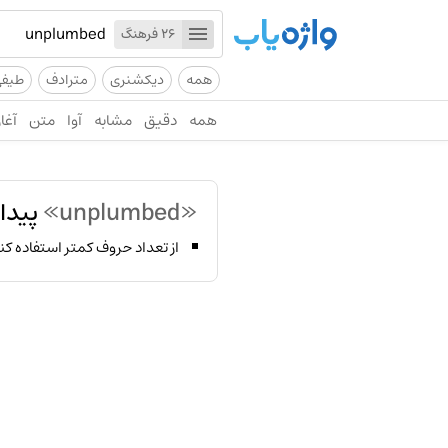
26 فرهنگ
همه
دیکشنری
مترادف
طیف
همه
دقیق
مشابه
آوا
متن
آغاز
«unplumbed»
پیدا
از تعداد حروف کمتر استفاده کن