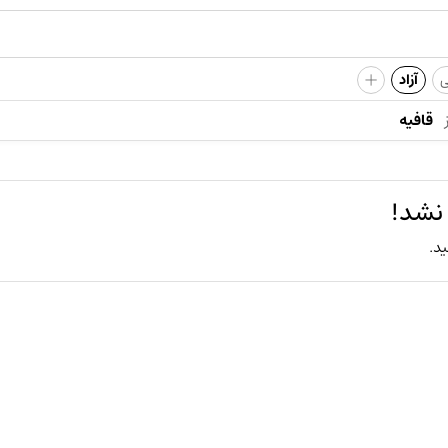
+
ی
آزاد
قافیه
 نشد!
ید.