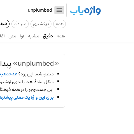
همه
دیکشنری
مترادف
طیف
همه
دقیق
مشابه
آوا
متن
آغاز
«unplumbed»
پیدا
منظور شما این بود؟
عدحمعپذ
شکل سادهٔ لغت را بدون نوشتن
این جست‌وجو را در همه فرهنگ‌
برای این واژه یک معنی پیشنها