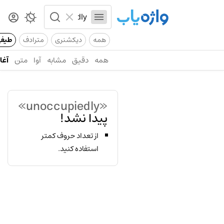
همه
دیکشنری
مترادف
طیف
همه
دقیق
مشابه
آوا
متن
آغاز
«unoccupiedly»
پیدا نشد!
از تعداد حروف کمتر
استفاده کنید.