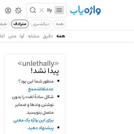
همه
دیکشنری
مترادف
طیف
همه
دقیق
مشابه
آوا
متن
آغاز
«unlethally»
پیدا نشد!
منظور شما این بود؟
عدمثفاشممغ
شکل سادهٔ لغت را بدون
نوشتن وندها و ضمایر
متصل بنویسید.
برای این واژه یک معنی
پیشنهاد دهید.