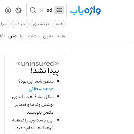
همه
دیکشنری
مترادف
طیف
همه
دقیق
مشابه
آوا
متن
آغاز
«uninsured»
پیدا نشد!
منظور شما این بود؟
عدهدسعقثی
شکل سادهٔ لغت را بدون
نوشتن وندها و ضمایر
متصل بنویسید.
این جست‌وجو را در همه
فرهنگ‌ها انجام دهید.