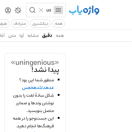
همه
دیکشنری
مترادف
طیف
همه
دقیق
مشابه
آوا
متن
آغاز
«uningenious»
پیدا نشد!
منظور شما این بود؟
عدهدلثدهخعس
شکل سادهٔ لغت را بدون
نوشتن وندها و ضمایر
متصل بنویسید.
این جست‌وجو را در همه
فرهنگ‌ها انجام دهید.