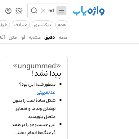
همه
دیکشنری
مترادف
طیف
همه
دقیق
مشابه
آوا
متن
آغاز
«ungummed»
پیدا نشد!
منظور شما این بود؟
عدلعپپثی
شکل سادهٔ لغت را بدون
نوشتن وندها و ضمایر
متصل بنویسید.
این جست‌وجو را در همه
فرهنگ‌ها انجام دهید.