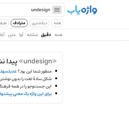
همه
دیکشنری
مترادف
طیف
همه
دقیق
مشابه
آوا
متن
آغاز
«undesign»
پیدا ن
منظور شما این بود؟
عدیثسهلد
شکل سادهٔ لغت را بدون نوشتن
این جست‌وجو را در همه فرهنگ‌
برای این واژه یک معنی پیشنها