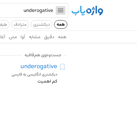
همه
دیکشنری
مترادف
طیف
همه
دقیق
مشابه
آوا
متن
آغاز
جست‌وجوی هم‌قافیه
underogative
دیکشنری انگلیسی به فارسی
کم اهمیت