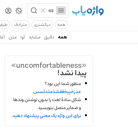
همه
دیکشنری
مترادف
طیف
همه
دقیق
مشابه
آوا
متن
آغاز
«uncomfortableness»
پیدا نشد!
منظور شما این بود؟
عدزخپبخقفشذمثدثسس
شکل سادهٔ لغت را بدون نوشتن وندها
و ضمایر متصل بنویسید.
برای این واژه یک معنی پیشنهاد دهید.