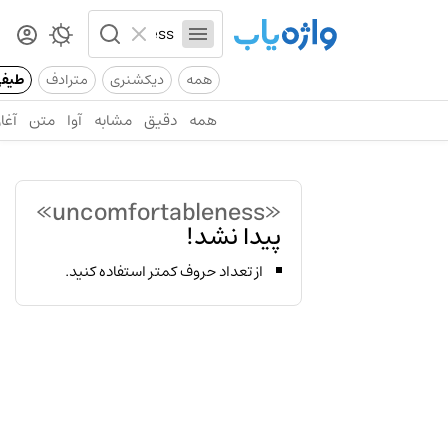
همه
دیکشنری
مترادف
طیف
همه
دقیق
مشابه
آوا
متن
آغاز
«uncomfortableness»
پیدا نشد!
از تعداد حروف کمتر استفاده کنید.