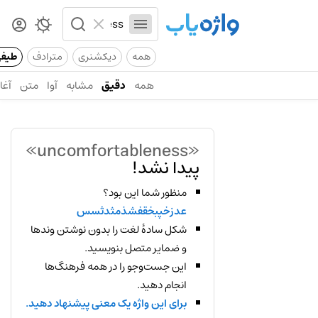
همه
دیکشنری
مترادف
طیف
همه
دقیق
مشابه
آوا
متن
آغاز
«uncomfortableness»
پیدا نشد!
منظور شما این بود؟
عدزخپبخقفشذمثدثسس
شکل سادهٔ لغت را بدون نوشتن وندها
و ضمایر متصل بنویسید.
این جست‌وجو را در همه فرهنگ‌ها
انجام دهید.
برای این واژه یک معنی پیشنهاد دهید.