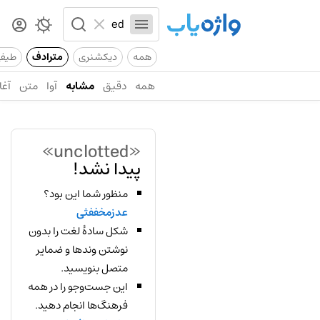
همه
دیکشنری
مترادف
طیف
همه
دقیق
مشابه
آوا
متن
آغا
«unclotted»
پیدا نشد!
منظور شما این بود؟
عدزمخففثی
شکل سادهٔ لغت را بدون
نوشتن وندها و ضمایر
متصل بنویسید.
این جست‌وجو را در همه
فرهنگ‌ها انجام دهید.