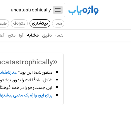
همه
دیکشنری
مترادف
طیف
همه
دقیق
مشابه
آوا
متن
آغا
«uncatastrophically»
منظور شما این بود؟
عدزشفشس
شکل سادهٔ لغت را بدون نوشتن
این جست‌وجو را در همه فرهنگ‌
برای این واژه یک معنی پیشنها