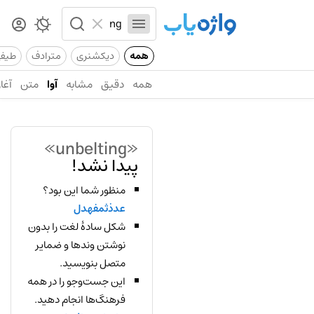
همه
دیکشنری
مترادف
طیف
همه
دقیق
مشابه
آوا
متن
آغاز
«unbelting»
پیدا نشد!
منظور شما این بود؟
عدذثمفهدل
شکل سادهٔ لغت را بدون
نوشتن وندها و ضمایر
متصل بنویسید.
این جست‌وجو را در همه
فرهنگ‌ها انجام دهید.