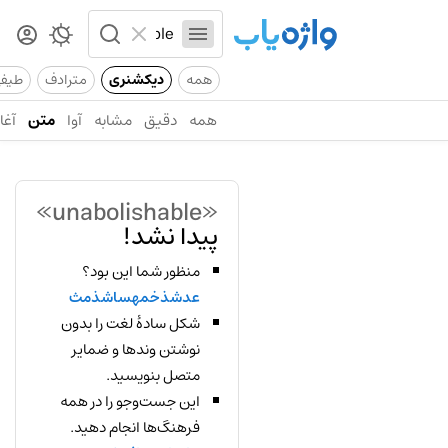
همه
دیکشنری
مترادف
طیف
همه
دقیق
مشابه
آوا
متن
آغاز
«unabolishable»
پیدا نشد!
منظور شما این بود؟
عدشذخمهساشذمث
شکل سادهٔ لغت را بدون
نوشتن وندها و ضمایر
متصل بنویسید.
این جست‌وجو را در همه
فرهنگ‌ها انجام دهید.