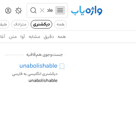
همه
دیکشنری
مترادف
طیف
همه
دقیق
مشابه
آوا
متن
آغاز
جست‌وجوی هم‌قافیه
unabolishable
دیکشنری انگلیسی به فارسی
unabolishable