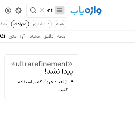
همه
دیکشنری
مترادف
طیف
همه
دقیق
مشابه
آوا
متن
آغاز
«ultrarefinement»
پیدا نشد!
از تعداد حروف کمتر استفاده
کنید.