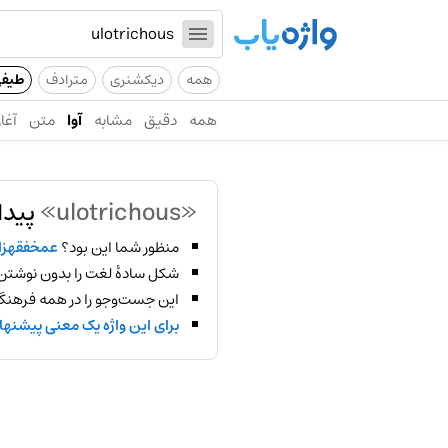
همه
دیکشنری
مترادف
طیف
همه
دقیق
مشابه
آوا
متن
آغاز
«ulotrichous»
پیدا
منظور شما این بود؟
عمخفقهز
شکل سادهٔ لغت را بدون نوشتن
این جست‌وجو را در همه فرهنگ‌
برای این واژه یک معنی پیشنها