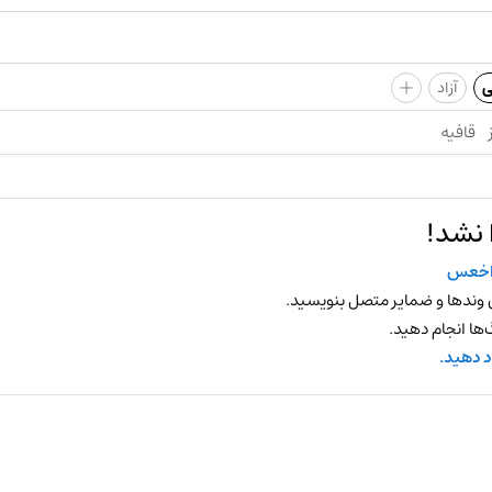
+
ی
آزاد
قافیه
 نشد!
اخعس
 وندها و ضمایر متصل بنویسید.
ها انجام دهید.
د دهید.